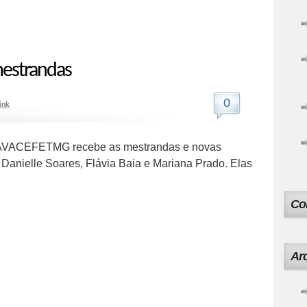
mestrandas
0
ink
o AVACEFETMG recebe as mestrandas e novas
 Danielle Soares, Flávia Baia e Mariana Prado. Elas
Co
Ar