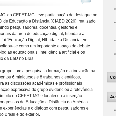
, do CEFET-MG, teve participação de destaque no
D de Educação a Distância (CIAED 2026), realizado
indo pesquisadores, docentes, gestores e
ionais da área de educação digital, híbrida e a
 foi “Educação Digital, Híbrida e a Distância em
solidou-se como um importante espaço de debate
gias educacionais, inteligência artificial e os
io da EaD no Brasil.
grupo com a pesquisa, a formação e a inovação na
Co
ou 6 minicursos e 8 trabalhos científicos,
ara as discussões acadêmicas e profissionais
ipação expressiva do grupo evidenciou a relevância
âmbito do CEFET-MG e fortaleceu a inserção
Ar
 congressos de Educação a Distância da América
de experiências e o diálogo com pesquisadores e
do Brasil e do exterior.