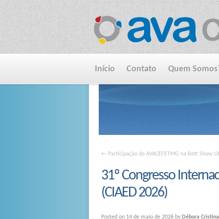
Início
Contato
Quem Somos
←
Participação do AVACEFETMG na Bett Show U
31º Congresso Internac
(CIAED 2026)
Posted on
14 de maio de 2026
by
Débora Cristin