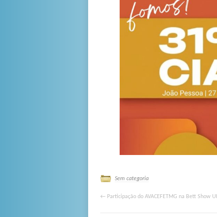
Sem categoria
←
Participação do AVACEFETMG na Bett Show U